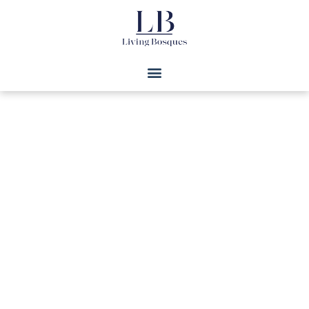
¿DÓNDE QUIERES VIVIR EN
BOSQUES
?
Explora, compara y elige entre los mejores
desarrollos exclusivos de la zona. Departamentos
en bosques de las lomas y Vista Hermosa