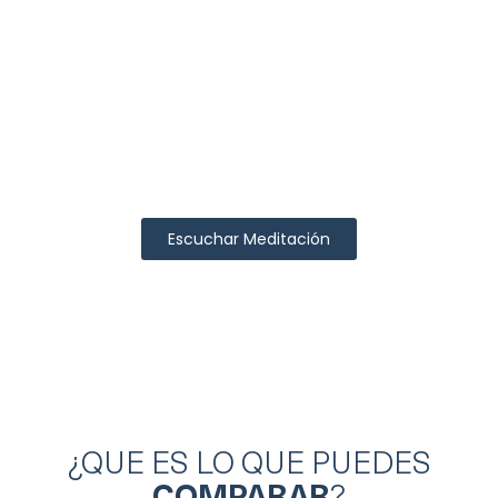
Un momento de claridad Una breve
meditación guiada para ayudarte a
decidir dónde vivir con mayor
claridad.
Escuchar Meditación
Duración: 4 minutos
¿QUE ES LO QUE PUEDES
COMPARAR
?