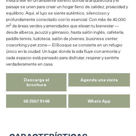
invita a vivir en un ambiente sereno donde la arquitectura y el
paisaje se unen para crear un hogar lleno de calidez, privacidad y
equilibrio. Aquí, el lujo se siente auténtico, silencioso y
profundamente conectado con lo esencial. Con más de 40,000
m² de áreas verdes y amenidades que elevan tu bienestar —
desde alberca, jacuzzi y gimnasio, hasta salón inglés, cafetería,
paddle tennis, ludoteca, salón de jóvenes, business center,
coworking y pet zone— El Bosque se convierte en un refugio
único en la ciudad. Un lugar donde la vida fluye con armonía y
cada espacio está pensado para disfrutar, respirar y sentirte
verdaderamente en casa.
Descarga el
Agenda una visita
brochure
56 2557 9148
Whats App