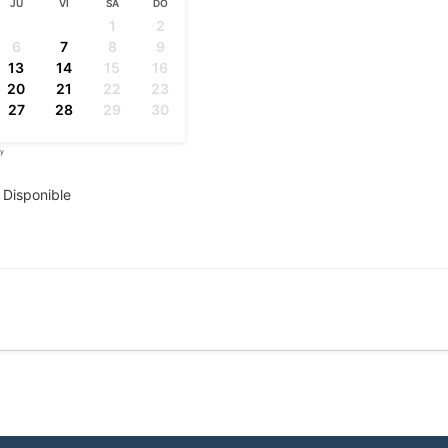
JU
VI
SÁ
DO
1
2
6
7
8
9
13
14
15
16
20
21
22
23
27
28
29
30
by
Booking Calendar
Disponible