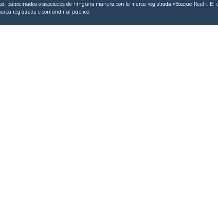
dos, patrocinados o asociados de ninguna manera con la marca registrada «Bosque Real». El u
arca registrada o confundir al público.