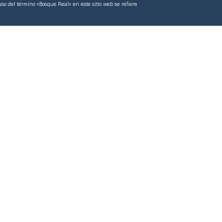
so del término «Bosque Real» en este sitio web se refiere