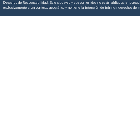
Descargo de Responsabilidad: Este sitio web y sus contenidos no están afiliados, endorsa
exclusivamente a un contexto geográfico y no tiene la intención de infringir derechos de m