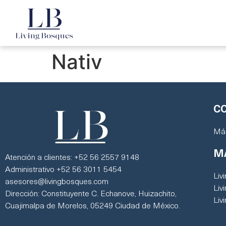
Nativ
C
Más
M
Atención a clientes: +52 56 2557 9148
Administrativo +52 56 3011 5454
Liv
asesores@livingbosques.com
Liv
Dirección: Constituyente C. Echanove, Huizachito,
Liv
Cuajimalpa de Morelos, 05249 Ciudad de México.